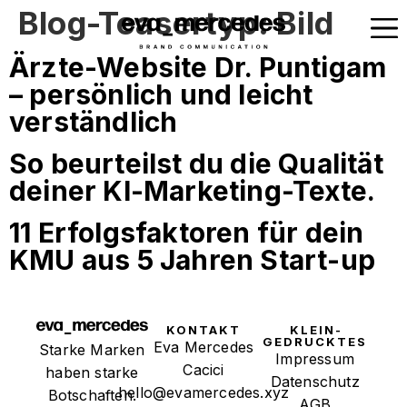
Blog-Teasertyp:
Bild
Ärzte-Website Dr. Puntigam
– persönlich und leicht
verständlich
So beurteilst du die Qualität
deiner KI-Marketing-Texte.
11 Erfolgsfaktoren für dein
KMU aus 5 Jahren Start-up
KONTAKT
KLEIN­
GEDRUCKTES
Eva Mercedes
Starke Marken
Impressum
Cacici
haben starke
Datenschutz
hello@evamercedes.xyz
Botschaften.
AGB